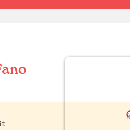
Fano
it