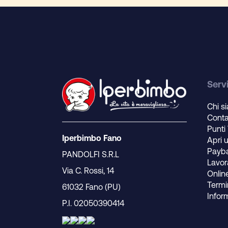
Servi
Chi s
Conta
Punti
Iperbimbo Fano
Apri 
Payb
PANDOLFI S.R.L
Lavor
Via C. Rossi, 14
Onlin
Termin
61032 Fano (PU)
Infor
P.I. 02050390414