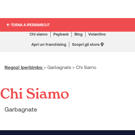
TORNA A IPERBIMBO.IT
Chi siamo
Payback
Blog
Volantino
Apri un franchising
Scopri gli store
Negozi Iperbimbo
>
Garbagnate
>
Chi Siamo
Chi Siamo
Garbagnate