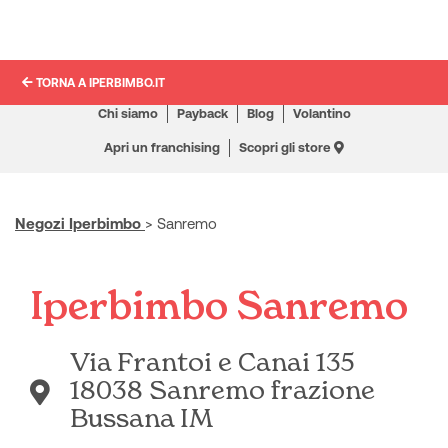
TORNA A IPERBIMBO.IT
Chi siamo
Payback
Blog
Volantino
Apri un franchising
Scopri gli store
Negozi Iperbimbo
>
Sanremo
Iperbimbo Sanremo
Via Frantoi e Canai 135
18038 Sanremo frazione
Bussana IM