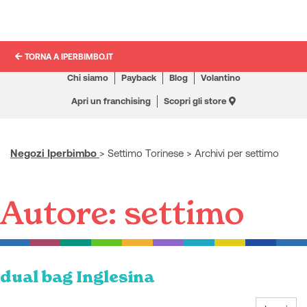
TORNA A IPERBIMBO.IT
Chi siamo
Payback
Blog
Volantino
Apri un franchising
Scopri gli store
Negozi Iperbimbo
>
Settimo Torinese
>
Archivi per settimo
Autore:
settimo
dual bag Inglesina