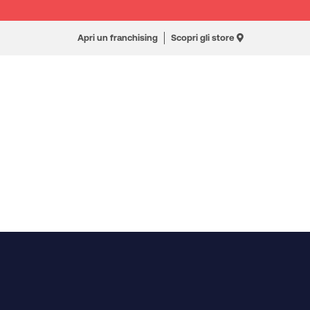
Apri un franchising
Scopri gli store