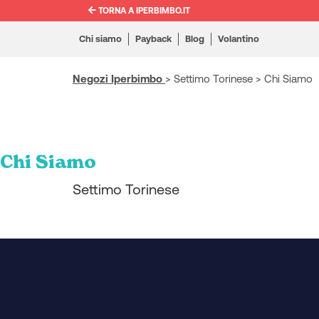
TORNA A IPERBIMBO.IT
Chi siamo
Payback
Blog
Volantino
Negozi Iperbimbo
>
Settimo Torinese
>
Chi Siamo
Chi Siamo
Settimo Torinese