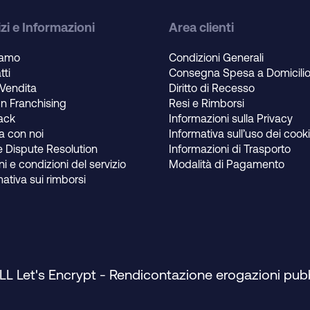
zi e Informazioni
Area clienti
iamo
Condizioni Generali
tti
Consegna Spesa a Domicili
 Vendita
Diritto di Recesso
un Franchising
Resi e Rimborsi
ack
Informazioni sulla Privacy
a con noi
Informativa sull’uso dei cook
e Dispute Resolution
Informazioni di Trasporto
i e condizioni del servizio
Modalità di Pagamento
mativa sui rimborsi
SLL Let's Encrypt
-
Rendicontazione erogazioni pub