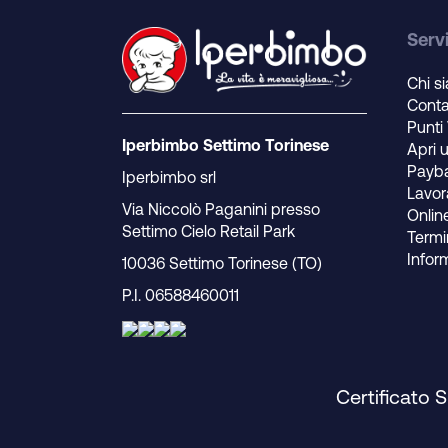
Servi
Chi s
Conta
Punti
Iperbimbo Settimo Torinese
Apri 
Payb
Iperbimbo srl
Lavor
Via Niccolò Paganini presso
Onlin
Settimo Cielo Retail Park
Termin
Infor
10036 Settimo Torinese (TO)
P.I. 06588460011
Certificato 