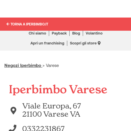
TORNA A IPERBIMBO.IT
Chi siamo
Payback
Blog
Volantino
Apri un franchising
Scopri gli store
Negozi Iperbimbo
>
Varese
Iperbimbo Varese
Viale Europa, 67
21100 Varese VA
0332231867