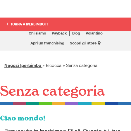
TORNA A IPERBIMBO.IT
Chi siamo
Payback
Blog
Volantino
Apri un franchising
Scopri gli store
Negozi Iperbimbo
>
Bicocca
»
Senza categoria
Senza categoria
Ciao mondo!
Benvenuto in Iperbimbo Filiali. Questo è il tuo