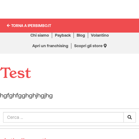
TORNA A IPERBIMBO.IT
Chi siamo
Payback
Blog
Volantino
Apri un franchising
Scopri gli store
Test
hgfghfgghghjhgjhg