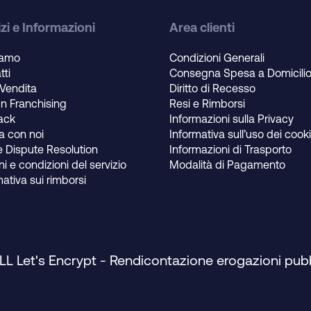
zi e Informazioni
Area clienti
iamo
Condizioni Generali
tti
Consegna Spesa a Domicili
 Vendita
Diritto di Recesso
un Franchising
Resi e Rimborsi
ack
Informazioni sulla Privacy
a con noi
Informativa sull’uso dei cook
e Dispute Resolution
Informazioni di Trasporto
i e condizioni del servizio
Modalità di Pagamento
mativa sui rimborsi
SLL Let's Encrypt
-
Rendicontazione erogazioni pub