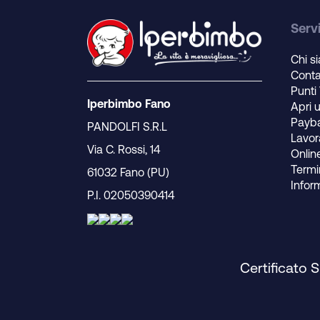
Servi
Chi s
Conta
Punti
Iperbimbo Fano
Apri 
Payb
PANDOLFI S.R.L
Lavor
Via C. Rossi, 14
Onlin
Termin
61032 Fano (PU)
Infor
P.I. 02050390414
Certificato 