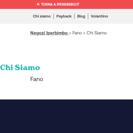
TORNA A IPERBIMBO.IT
Chi siamo
Payback
Blog
Volantino
Negozi Iperbimbo
>
Fano
>
Chi Siamo
Chi Siamo
Fano