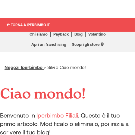
TORNA A IPERBIMBO.IT
Chi siamo
Payback
Blog
Volantino
Apri un franchising
Scopri gli store
Negozi Iperbimbo
>
Silvi
»
Ciao mondo!
Ciao mondo!
Benvenuto in
Iperbimbo Filiali
. Questo è il tuo
primo articolo. Modificalo o eliminalo, poi inizia a
scrivere il tuo blog!